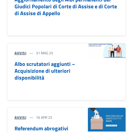
Giudici Popolari di Corte di Assise e di Corte
di Assise di Appello
AVVISI
31 MAG 25
Albo scrutatori aggiunti –
Acquisizione di ulteriori
disponibilità
AVVISI
16 APR 25
Referendum abrogativi