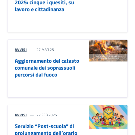
2025: cinque i quesiti, su
lavoro e cittadinanza
AVVISI
27 MAR 25
Aggiornamento del catasto
comunale dei soprassuoli
percorsi dal fuoco
AVVISI
27 FEB 2025
Servizio “Post-scuola” di
prolungamento dell’orario