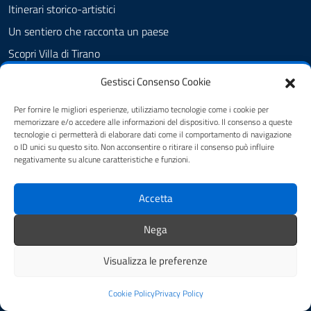
Itinerari storico-artistici
Un sentiero che racconta un paese
Scopri Villa di Tirano
Gestisci Consenso Cookie
CONTATTI
Per fornire le migliori esperienze, utilizziamo tecnologie come i cookie per
memorizzare e/o accedere alle informazioni del dispositivo. Il consenso a queste
Comune di Villa di Tirano
tecnologie ci permetterà di elaborare dati come il comportamento di navigazione
Piazza Torelli, 3, 23030 Villa di Tirano (SO)
o ID unici su questo sito. Non acconsentire o ritirare il consenso può influire
negativamente su alcune caratteristiche e funzioni.
Codice fiscale / P. IVA:00111050142
IBAN e Pagamenti informatici
Accetta
Telefono: 0342795001
Nega
PEC:
comune.villaditirano@pec.regione.lombardia.it
Visualizza le preferenze
Codice IPA: c_l908
Leggi le FAQ
Cookie Policy
Privacy Policy