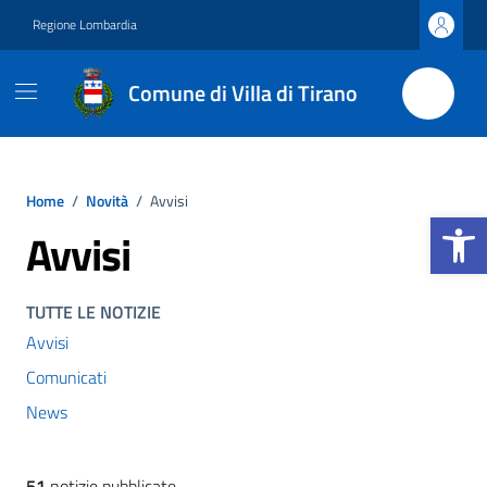
Vai ai contenuti
Vai al footer
Regione Lombardia
Comune di Villa di Tirano
Home
/
Novità
/
Avvisi
Apri la b
Avvisi
TUTTE LE NOTIZIE
Avvisi
Comunicati
News
51
notizie pubblicate