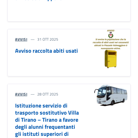
AVVISI
31 OTT 2025
Avviso raccolta abiti usati
AVVISI
28 OTT 2025
Istituzione servizio di
trasporto sostitutivo Villa
di Tirano – Tirano a favore
degli alunni frequentanti
gli istituti superiori di