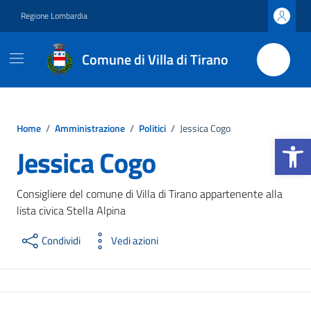
Vai ai contenuti
Vai al footer
Regione Lombardia
Comune di Villa di Tirano
Home
/
Amministrazione
/
Politici
/
Jessica Cogo
Apri la b
Jessica Cogo
Consigliere del comune di Villa di Tirano appartenente alla
lista civica Stella Alpina
Condividi
Vedi azioni