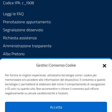
Codice IPA: c_l908
Leggi le FAQ
Prenotazione appuntamento
Segnalazione disservizio
Richiesta assistenza
Amministrazione trasparente
Albo Pretorio
Informativa privacy
Gestisci Consenso Cookie
Cookie Policy
Per fornire le migliori esperienze, utilizziamo tecnologie come i cookie per
Dichiarazione di accessibilità
memorizzare e/o accedere alle informazioni del dispositivo. Il consenso a queste
tecnologie ci permetterà di elaborare dati come il comportamento di navigazione
Note legali
o ID unici su questo sito. Non acconsentire o ritirare il consenso può influire
negativamente su alcune caratteristiche e funzioni.
SEGUICI SU
Accetta