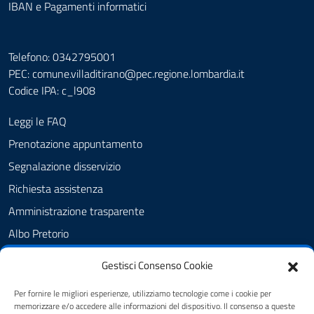
IBAN e Pagamenti informatici
Telefono: 0342795001
PEC:
comune.villaditirano@pec.regione.lombardia.it
Codice IPA: c_l908
Leggi le FAQ
Prenotazione appuntamento
Segnalazione disservizio
Richiesta assistenza
Amministrazione trasparente
Albo Pretorio
Informativa privacy
Gestisci Consenso Cookie
Cookie Policy
Per fornire le migliori esperienze, utilizziamo tecnologie come i cookie per
Dichiarazione di accessibilità
memorizzare e/o accedere alle informazioni del dispositivo. Il consenso a queste