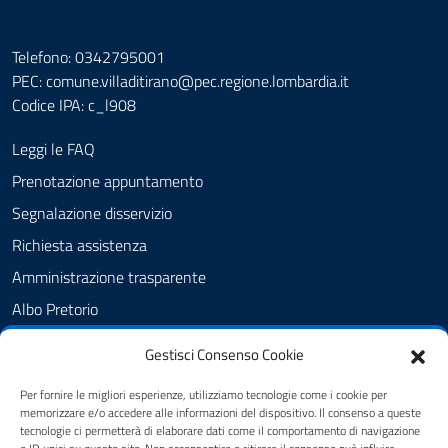
Telefono: 0342795001
PEC:
comune.villaditirano@pec.regione.lombardia.it
Codice IPA: c_l908
Leggi le FAQ
Prenotazione appuntamento
Segnalazione disservizio
Richiesta assistenza
Amministrazione trasparente
Albo Pretorio
Informativa privacy
Gestisci Consenso Cookie
Cookie Policy
Per fornire le migliori esperienze, utilizziamo tecnologie come i cookie per
Dichiarazione di accessibilità
memorizzare e/o accedere alle informazioni del dispositivo. Il consenso a queste
tecnologie ci permetterà di elaborare dati come il comportamento di navigazione
Note legali