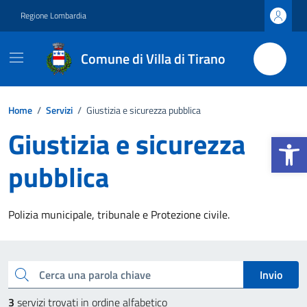
Vai ai contenuti
Vai al footer
Regione Lombardia
Comune di Villa di Tirano
Home
/
Servizi
/
Giustizia e sicurezza pubblica
Giustizia e sicurezza
Apri la b
pubblica
Polizia municipale, tribunale e Protezione civile.
Esplora tutti i servizi
Cerca una parola chiave
Invio
3
servizi trovati in ordine alfabetico