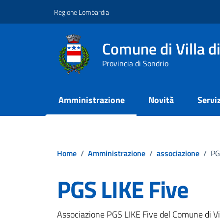
Vai ai contenuti
Vai al footer
Regione Lombardia
Comune di Villa d
Provincia di Sondrio
Amministrazione
Novità
Serviz
Home
/
Amministrazione
/
associazione
/
PG
PGS LIKE Five
Associazione PGS LIKE Five del Comune di Vil