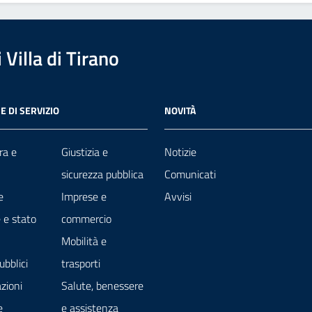
Villa di Tirano
E DI SERVIZIO
NOVITÀ
ra e
Giustizia e
Notizie
sicurezza pubblica
Comunicati
e
Imprese e
Avvisi
 e stato
commercio
Mobilità e
ubblici
trasporti
zioni
Salute, benessere
e
e assistenza