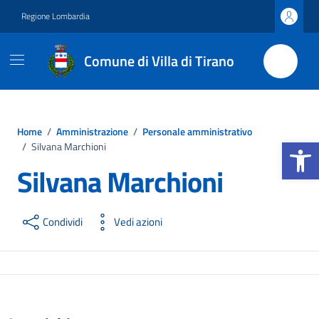
Vai ai contenuti
Vai al footer
Regione Lombardia
Comune di Villa di Tirano
Home
/
Amministrazione
/
Personale amministrativo
Apri la b
/
Silvana Marchioni
Silvana Marchioni
Condividi
Vedi azioni