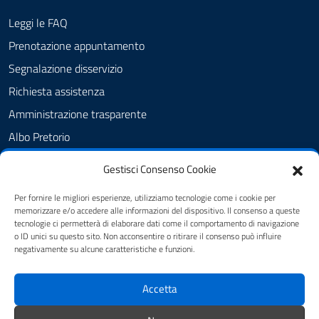
Leggi le FAQ
Prenotazione appuntamento
Segnalazione disservizio
Richiesta assistenza
Amministrazione trasparente
Albo Pretorio
Informativa privacy
Gestisci Consenso Cookie
Cookie Policy
Per fornire le migliori esperienze, utilizziamo tecnologie come i cookie per
Dichiarazione di accessibilità
memorizzare e/o accedere alle informazioni del dispositivo. Il consenso a queste
tecnologie ci permetterà di elaborare dati come il comportamento di navigazione
Note legali
o ID unici su questo sito. Non acconsentire o ritirare il consenso può influire
negativamente su alcune caratteristiche e funzioni.
SEGUICI SU
Accetta
Facebook
Instagram