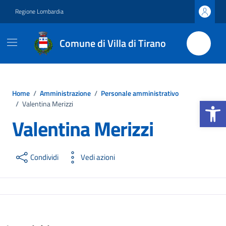
Vai ai contenuti
Vai al footer
Regione Lombardia
Comune di Villa di Tirano
Home
/
Amministrazione
/
Personale amministrativo
Apri la b
/
Valentina Merizzi
Valentina Merizzi
Condividi
Vedi azioni