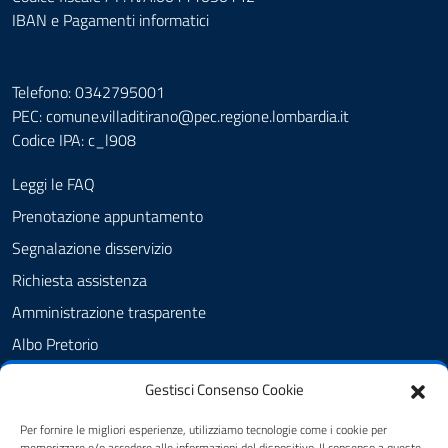
IBAN e Pagamenti informatici
Telefono: 0342795001
PEC:
comune.villaditirano@pec.regione.lombardia.it
Codice IPA: c_l908
Leggi le FAQ
Prenotazione appuntamento
Segnalazione disservizio
Richiesta assistenza
Amministrazione trasparente
Albo Pretorio
Informativa privacy
Gestisci Consenso Cookie
Cookie Policy
Per fornire le migliori esperienze, utilizziamo tecnologie come i cookie per
Dichiarazione di accessibilità
memorizzare e/o accedere alle informazioni del dispositivo. Il consenso a queste