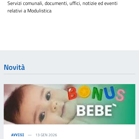
Dettagli dell'argomento
Servizi comunali, documenti, uffici, notizie ed eventi
relativi a Modulistica
Novità
13 GEN 2026
AVVISI